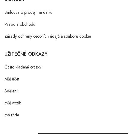
Smlouva o prodeji na dálku
Pravidla obchodu
Zásady ochrany osobních údajů a souborů cookie
UŽITEČNÉ ODKAZY
Často kladené otázky
Můj účet
Sdělení
můj vozík
má ráda