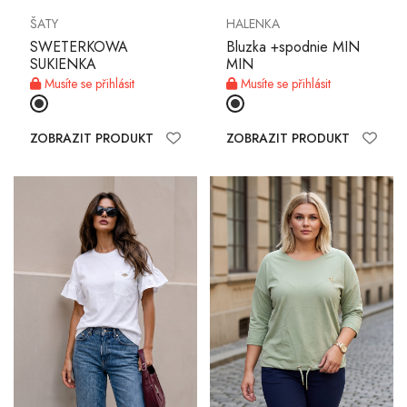
ŠATY
HALENKA
SWETERKOWA
Bluzka +spodnie MIN
SUKIENKA
MIN
MŮJ ÚČET
Musíte se přihlásit
Musíte se přihlásit
Jazyk
ZOBRAZIT PRODUKT
ZOBRAZIT PRODUKT
Měnová jednotka