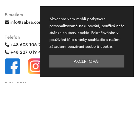
E-mailem
Abychom vám mohli poskytnout
info@sabra.com.pl
personalizované nakupování, používá naše
stránka soubory cookie. Pokračováním v
Telefon
používání této stránky souhlasíte s našimi
+48 603 106 266
zásadami používání souborů cookie.
+48 227 019 409
AKCEPTOVAT
DOHODY
Smlouva o prodeji na dálku
Pravidla obchodu
Zásady ochrany osobních údajů a souborů cookie