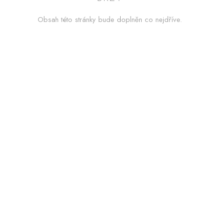
Obsah této stránky bude doplněn co nejdříve.
MŮJ ÚČET
Jazyk
Měnová jednotka