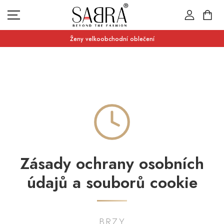
Ženy velkoobchodní oblečení
ZPRÁVY
KATEGORIE
PRODEJ
KONTAKTUJTE NÁS
MĚNOVÁ JEDNOTKA
Zásady ochrany osobních
ZLOTY (ZŁ)
údajů a souborů cookie
JAZYK
ČEŠTINA
BRZY