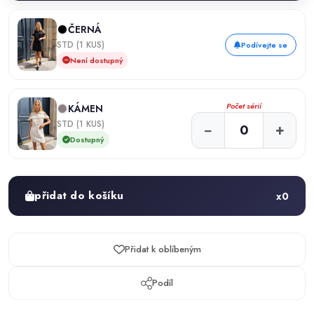
ČERNÁ
STD (1 KUS)
Podívejte se
Není dostupný
Počet sérií
KÁMEN
STD (1 KUS)
−
+
Dostupný
přidat do košíku
x
0
Přidat k oblíbeným
Podíl