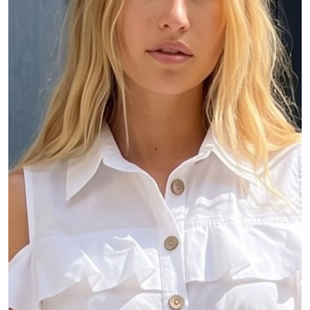
MŮJ ÚČET
Jazyk
Měnová jednotka