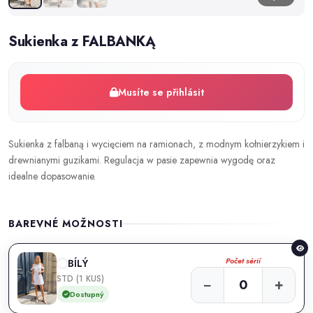
Sukienka z FALBANKĄ
Musíte se přihlásit
Sukienka z falbaną i wycięciem na ramionach, z modnym kołnierzykiem i
drewnianymi guzikami. Regulacja w pasie zapewnia wygodę oraz
idealne dopasowanie.
BAREVNÉ MOŽNOSTI
Počet sérií
BÍLÝ
STD (1 KUS)
−
+
Dostupný