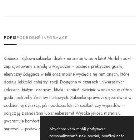
POPIS
PODROBNÉ INFORMACE
Kobieca i stylowa sukienka idealna na sezon wiosna-lato! Model został
zaprojektowany z myślą o wygodzie – posiada praktyczne guziki,
elastyczny ściągacz w talii oraz modne wycięcia na ramionach, które
dodają lekkości całej stylizacji. Dostępna w czterech uniwersalnych
kolorach: białym, czarnym, khaki i kamień, świetnie wpisze się w różne
gusta i potrzeby klientów hurtowych. Sukienka sprawdzi się zarówno w
codziennej stylizacji, jak i podczas letnich spotkań czy wyjazdów –
połącz ją z sandałami lub sneakersami! Wysoka jakość materiału
gwarantuje komfort noszenia i trwałość produktu. Idealna do Twojej
hurtowni – postaw na bestseller sezonu!
Abychom vám mohli poskytnout
personalizované nakupování, používá naše