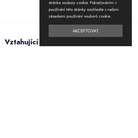
stránka soubory cookie. Pokračováním v
používání této stránky souhlasíte s našimi
zásadami používání souborů cookie.
AKCEPTOVAT
Vztahující se
produkty
-40%
-40%
SLEVA
SLEVA