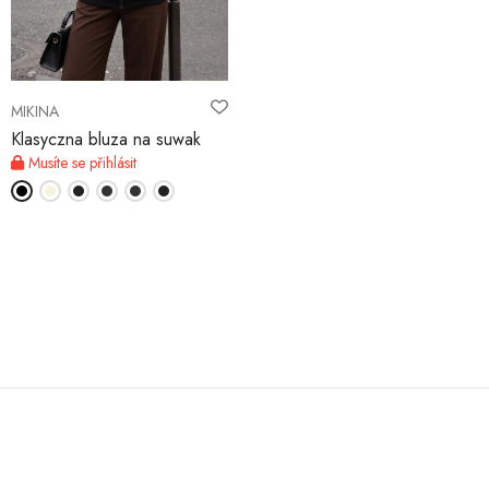
MŮJ ÚČET
MIKINA
Jazyk
Klasyczna bluza na suwak
Musíte se přihlásit
Měnová jednotka