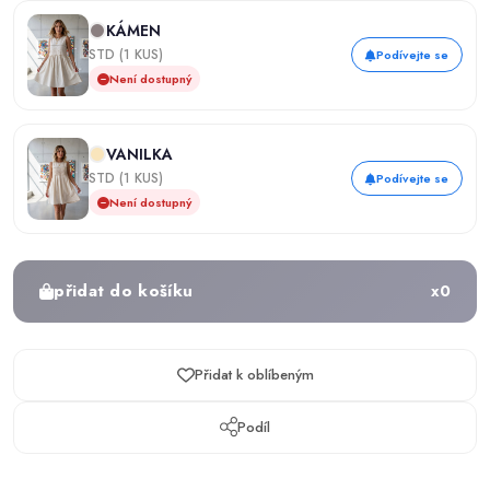
KÁMEN
STD (1 KUS)
Podívejte se
Není dostupný
VANILKA
STD (1 KUS)
Podívejte se
Není dostupný
přidat do košíku
x
0
Přidat k oblíbeným
Podíl