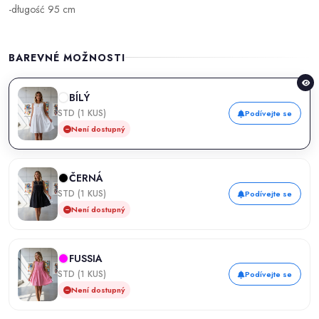
-długość 95 cm
BAREVNÉ MOŽNOSTI
BÍLÝ
STD (1 KUS)
Podívejte se
Není dostupný
ČERNÁ
STD (1 KUS)
Podívejte se
Není dostupný
FUSSIA
STD (1 KUS)
Podívejte se
Není dostupný