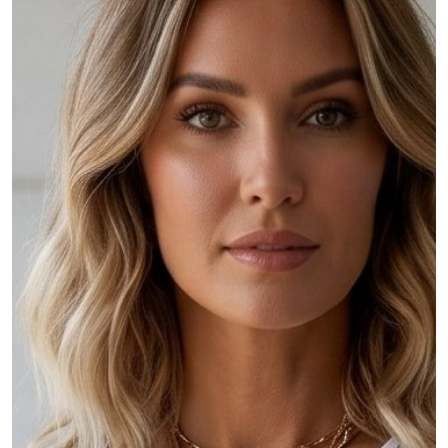
MŮJ ÚČET
Jazyk
Měnová jednotka