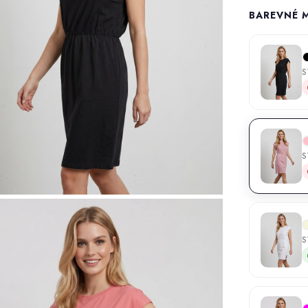
BAREVNÉ 
S
S
S