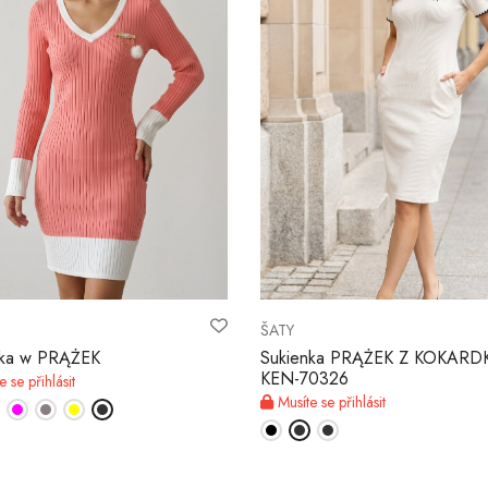
ŠATY
nka w PRĄŻEK
Sukienka PRĄŻEK Z KOKARD
KEN-70326
 se přihlásit
Musíte se přihlásit