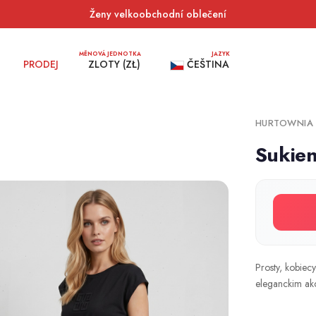
Ženy velkoobchodní oblečení
MĚNOVÁ JEDNOTKA
JAZYK
PRODEJ
ZLOTY (ZŁ)
ČEŠTINA
HURTOWNIA
Sukien
Prosty, kobiecy
eleganckim ak