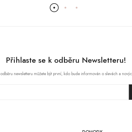
Přihlaste se k odběru Newsletteru!
 odběru newsletteru můžete být první, kdo bude informován o slevách a nový