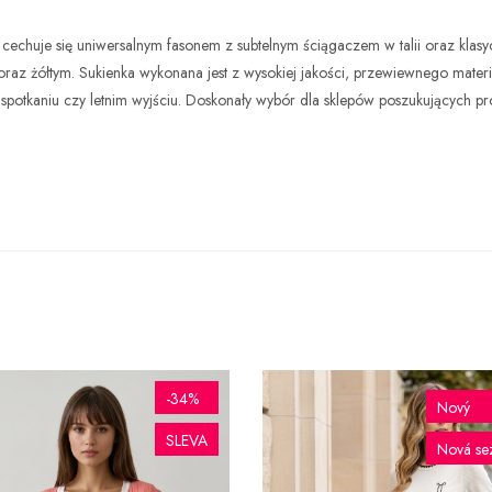
 cechuje się uniwersalnym fasonem z subtelnym ściągaczem w talii oraz kl
az żółtym. Sukienka wykonana jest z wysokiej jakości, przewiewnego materiał
spotkaniu czy letnim wyjściu. Doskonały wybór dla sklepów poszukujących pro
-34%
Nový
SLEVA
Nová se