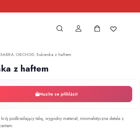
 SABRA
OBCHOD
Sukienka z haftem
/
/
ka z haftem
Musíte se přihlásit
 krój podkreślający talię, wygodny materiał, minimalistyczne detale z
centem.