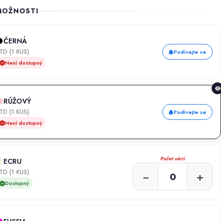
MOŽNOSTI
ČERNÁ
TD (1 KUS)
Podívejte se
Není dostupný
RŮŽOVÝ
TD (1 KUS)
Podívejte se
Není dostupný
Počet sérií
ECRU
TD (1 KUS)
−
+
Dostupný