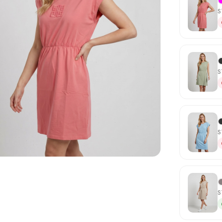
S
S
S
otografie
S