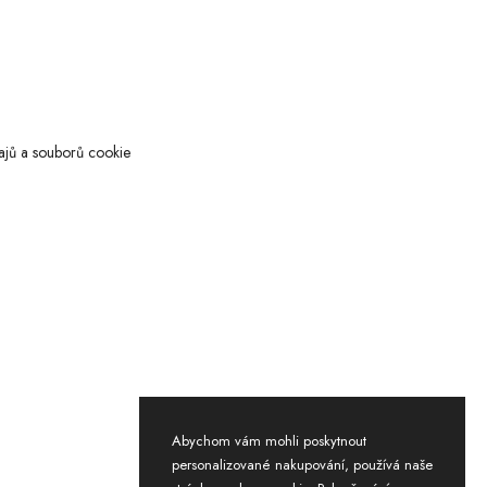
ajů a souborů cookie
Abychom vám mohli poskytnout
personalizované nakupování, používá naše