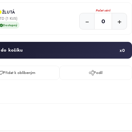
Počet sérií
ŽLUTÁ
TD (1 KUS)
−
+
Dostupný
 do košíku
x
0
Přidat k oblíbeným
Podíl