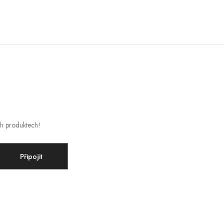
ch produktech!
Připojit