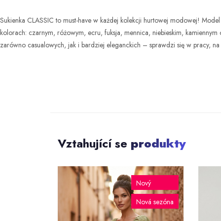
Sukienka CLASSIC to must-have w każdej kolekcji hurtowej modowej! Model
kolorach: czarnym, różowym, ecru, fuksja, mennica, niebieskim, kamiennym or
zarówno casualowych, jak i bardziej eleganckich – sprawdzi się w pracy, na 
Vztahující se
produkty
-40%
Nový
SLEVA
Nová sezóna