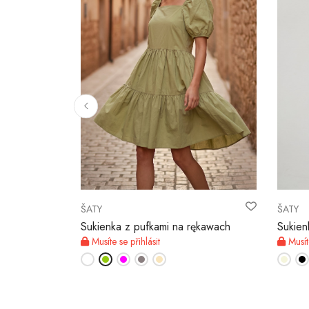
LADEM
ŠATY
ŠATY
lbaną
Sukienka z pufkami na rękawach
Sukie
Musíte se přihlásit
Musíte