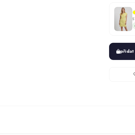
S
přidat