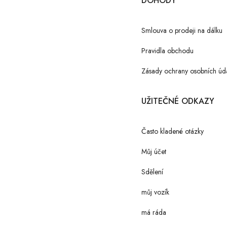
DOHODY
Smlouva o prodeji na dálku
Pravidla obchodu
Zásady ochrany osobních úd
UŽITEČNÉ ODKAZY
Často kladené otázky
Můj účet
Sdělení
můj vozík
má ráda