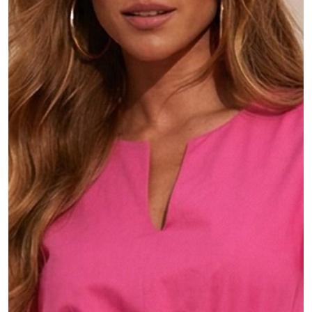
MŮJ ÚČET
Jazyk
Měnová jednotka