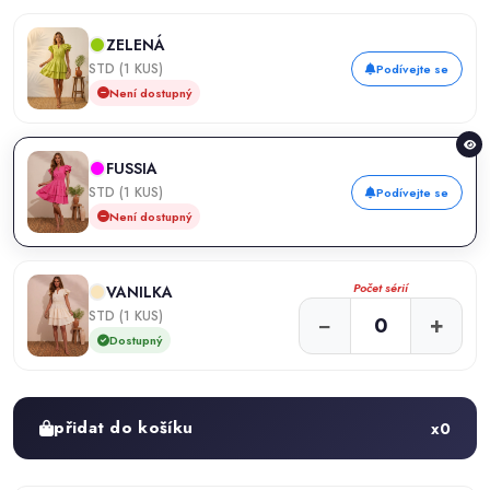
ZELENÁ
STD (1 KUS)
Podívejte se
Není dostupný
FUSSIA
STD (1 KUS)
Podívejte se
Není dostupný
Počet sérií
VANILKA
STD (1 KUS)
−
+
Dostupný
přidat do košíku
x
0