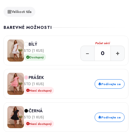
Velikosti těla
BAREVNÉ MOŽNOSTI
Počet sérií
BÍLÝ
STD (1 KUS)
−
+
Dostupný
PRÁŠEK
STD (1 KUS)
Podívejte se
Není dostupný
ČERNÁ
STD (1 KUS)
Podívejte se
Není dostupný