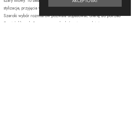
szary liliowy. To bestseller do Twojej hurtowni – idealna na codzienne
AKCEPTOVAT
stylizacje, przyjęcia w plenerze, jak również na wakacyjne wyjazdy.
Szeroki wybór rozmiarów pozwala dopasować ofertę do potrzeb
Twoich klientek. Postaw na modę, która się sprzedaje!
Vztahující se
produkty
-40%
-40%
SLEVA
SLEVA