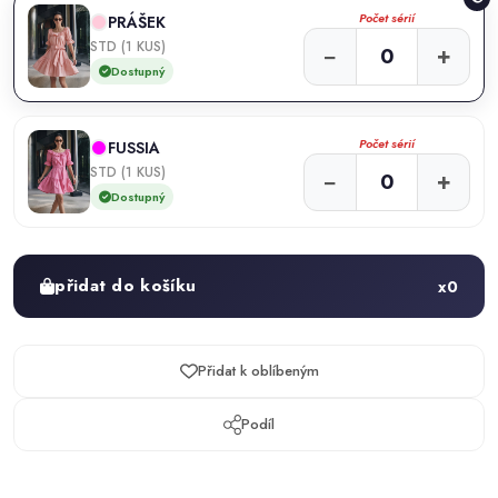
Počet sérií
PRÁŠEK
STD (1 KUS)
−
+
Dostupný
Počet sérií
FUSSIA
STD (1 KUS)
−
+
Dostupný
přidat do košíku
x
0
Přidat k oblíbeným
Podíl