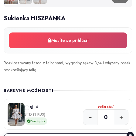
Sukienka HISZPANKA
Musíte se přihlásit
Rozkloszowany fason z falbanami, wygodny rękaw 3/4 i wiązany pasek
podkreślający talię.
BAREVNÉ MOŽNOSTI
Počet sérií
BÍLÝ
STD (1 KUS)
−
+
Dostupný