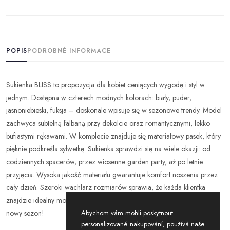
POPIS
PODROBNÉ INFORMACE
Sukienka BLISS to propozycja dla kobiet ceniących wygodę i styl w
jednym. Dostępna w czterech modnych kolorach: biały, puder,
jasnoniebieski, fuksja – doskonale wpisuje się w sezonowe trendy. Model
zachwyca subtelną falbaną przy dekolcie oraz romantycznymi, lekko
bufiastymi rękawami. W komplecie znajduje się materiałowy pasek, który
pięknie podkreśla sylwetkę. Sukienka sprawdzi się na wiele okazji: od
codziennych spacerów, przez wiosenne garden party, aż po letnie
przyjęcia. Wysoka jakość materiału gwarantuje komfort noszenia przez
cały dzień. Szeroki wachlarz rozmiarów sprawia, że każda klientka
znajdzie idealny model dla siebie. To must-have w hurtowej ofercie na
Abychom vám mohli poskytnout
nowy sezon!
personalizované nakupování, používá naše