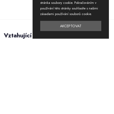
stránka soubory cookie. Pokračováním v
používání této stránky souhlasíte s našimi
zásadami používání souborů cookie.
AKCEPTOVAT
Vztahující se
produkty
-40%
Nový
SLEVA
Nová sezóna