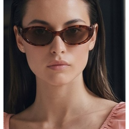
MŮJ ÚČET
Jazyk
Měnová jednotka