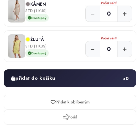
Počet sérií
KÁMEN
STD (1 KUS)
−
+
Dostupný
Počet sérií
ŽLUTÁ
STD (1 KUS)
−
+
Dostupný
přidat do košíku
x
0
Přidat k oblíbeným
Podíl