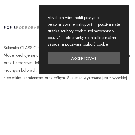
Abychom vám mohli poskytnout
personalizované nakupování, používá naše
POPIS
PODROBNÉ INFORMACE
stránka soubory cookie. Pokračováním v
používání této stránky souhlasíte s našimi
zásadami používání souborů cookie.
Sukienka CLASSIC to must-have w każdej kolekcji hurtowej modowej!
Model cechuje się uniwersalnym fasonem z subtelnym ściągaczem w talii
AKCEPTOVAT
oraz klasycznym, lekko opadającym rękawem. Dostępna w aż ośmiu
modnych kolorach: czarnym, różowym, ecru, fuksja, mennica,
niebieskim, kamiennym oraz żółtym. Sukienka wykonana jest z wysokiej
jakości, przewiewnego materiału, który gwarantuje wygodę przez cały
dzień noszenia. Idealna do stylizacji zarówno casualowych, jak i bardziej
eleganckich – sprawdzi się w pracy, na spotkaniu czy letnim wyjściu.
Doskonały wybór dla sklepów poszukujących produktu uniwersalnego,
stylowego i o szerokiej gamie kolorystycznej.