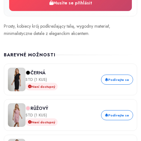
Musíte se přihlásit
Prosty, kobiecy krój podkreślający talię, wygodny materiał,
minimalistyczne detale z eleganckim akcentem.
BAREVNÉ MOŽNOSTI
ČERNÁ
STD (1 KUS)
Podívejte se
Není dostupný
RŮŽOVÝ
STD (1 KUS)
Podívejte se
Není dostupný