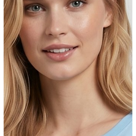
MŮJ ÚČET
Jazyk
Měnová jednotka