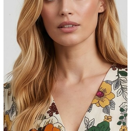
MŮJ ÚČET
Jazyk
Měnová jednotka