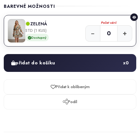
BAREVNÉ MOŽNOSTI
Počet sérií
ZELENÁ
STD (1 KUS)
−
+
Dostupný
přidat do košíku
x
0
Přidat k oblíbeným
Podíl