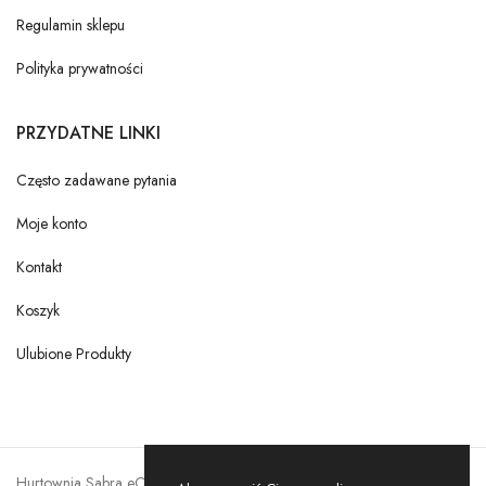
Regulamin sklepu
Polityka prywatności
PRZYDATNE LINKI
Często zadawane pytania
Moje konto
Kontakt
Koszyk
Ulubione Produkty
Hurtownia Sabra eCommerce © 2026. Wszelkie prawa zastrzeżone by