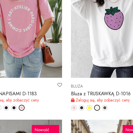
BLUZA
 NAPISAMI D-1183
Bluza z TRUSKAWKĄ D-1016
się, aby zobaczyć ceny
Zaloguj się, aby zobaczyć ceny
Nowość
Now