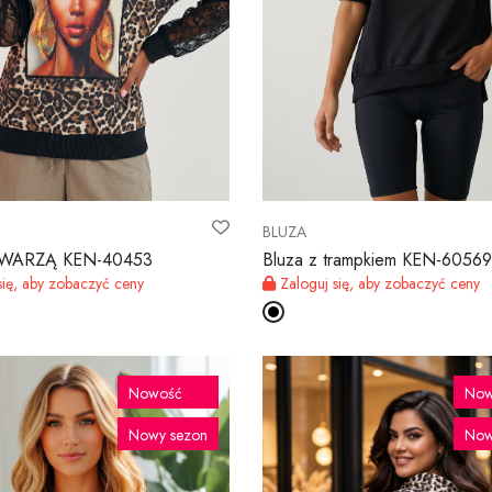
BLUZA
 TWARZĄ KEN-40453
Bluza z trampkiem KEN-60569
się, aby zobaczyć ceny
Zaloguj się, aby zobaczyć ceny
Nowość
Now
Nowy sezon
Now