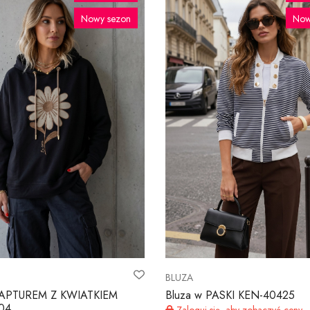
Nowy sezon
Now
BLUZA
 KAPTUREM Z KWIATKIEM
Bluza w PASKI KEN-40425
04
Zaloguj się, aby zobaczyć ceny