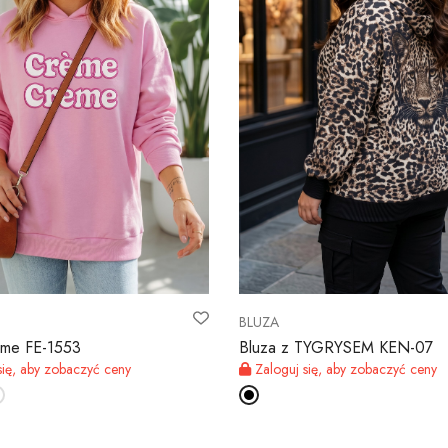
BLUZA
eme FE-1553
Bluza z TYGRYSEM KEN-07
się, aby zobaczyć ceny
Zaloguj się, aby zobaczyć ceny