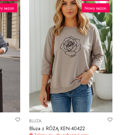
y sezon
Nowy sezon
BLUZA
Bluza z RÓŻĄ KEN-40422
Zaloguj się, aby zobaczyć ceny