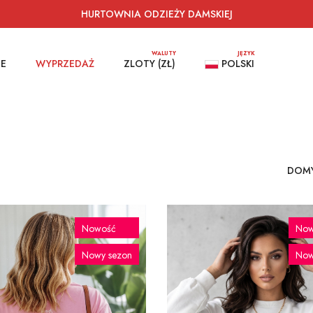
HURTOWNIA ODZIEŻY DAMSKIEJ
WALUTY
JĘZYK
IE
WYPRZEDAŻ
ZLOTY (ZŁ)
POLSKI
Nowość
Now
Nowy sezon
Now