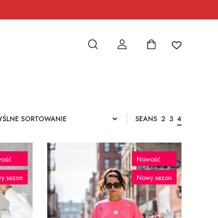
SEANS
2
3
4
ość
Nowość
y sezon
Nowy sezon