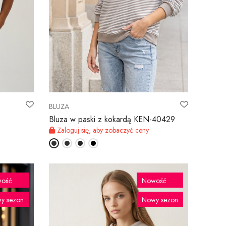
BLUZA
Bluza w paski z kokardą KEN-40429
Zaloguj się, aby zobaczyć ceny
ość
Nowość
y sezon
Nowy sezon