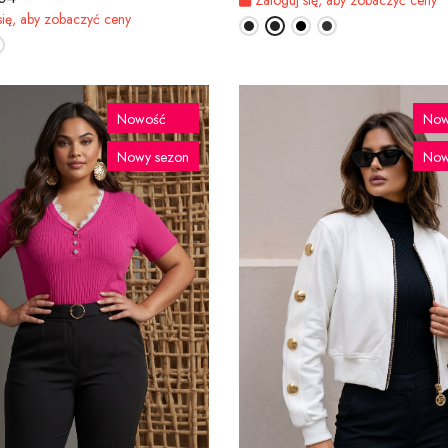
się, aby zobaczyć ceny
Nowość
Now
Nowy sezon
Now