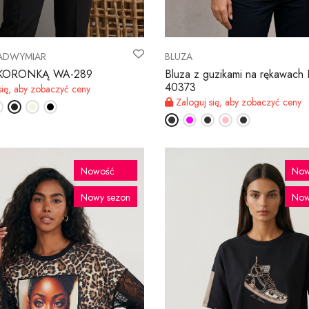
NADWYMIAR
BLUZA
z KORONKĄ WA-289
Bluza z guzikami na rękawach
40373
się, aby zobaczyć ceny
Zaloguj się, aby zobaczyć ceny
Nowość
Now
Nowy sezon
Now