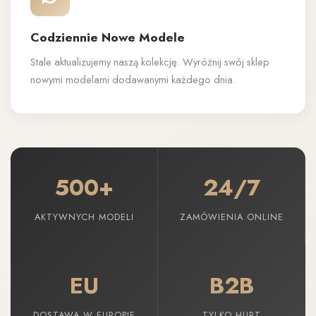
Codziennie Nowe Modele
Stale aktualizujemy naszą kolekcję. Wyróżnij swój sklep
nowymi modelami dodawanymi każdego dnia.
500+
24/7
AKTYWNYCH MODELI
ZAMÓWIENIA ONLINE
EU
B2B
DOSTAWA W EUROPIE
TYLKO HURT