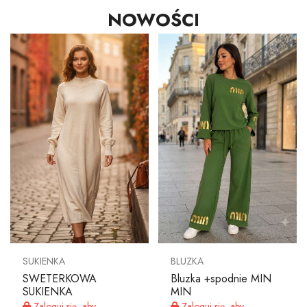
NOWOŚCI
MOJE KONTO
Język
Waluty
SUKIENKA
BLUZKA
SWETERKOWA
Bluzka +spodnie MIN
SUKIENKA
MIN
Zaloguj się, aby
Zaloguj się, aby