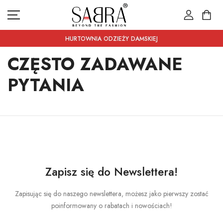
HURTOWNIA ODZIEŻY DAMSKIEJ
CZĘSTO ZADAWANE
PYTANIA
NOWOŚCI
KATEGORIE
WYPRZEDAŻ
SKONTAKTUJ SIĘ Z NAMI
WALUTY
ZLOTY (ZŁ)
Zapisz się do Newslettera!
JĘZYK
POLSKI
Zapisując się do naszego newslettera, możesz jako pierwszy zostać
poinformowany o rabatach i nowościach!