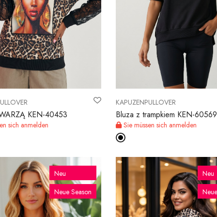
ULLOVER
KAPUZENPULLOVER
 TWARZĄ KEN-40453
Bluza z trampkiem KEN-60569
en sich anmelden
Sie müssen sich anmelden
Neu
Neu
Neue Season
Neue