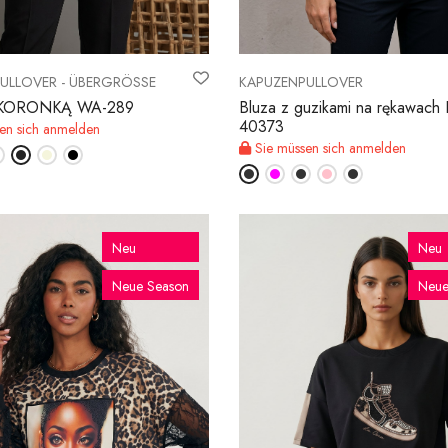
ULLOVER - ÜBERGRÖSSE
KAPUZENPULLOVER
z KORONKĄ WA-289
Bluza z guzikami na rękawach
40373
en sich anmelden
Sie müssen sich anmelden
Neu
Neu
Neue Season
Neue