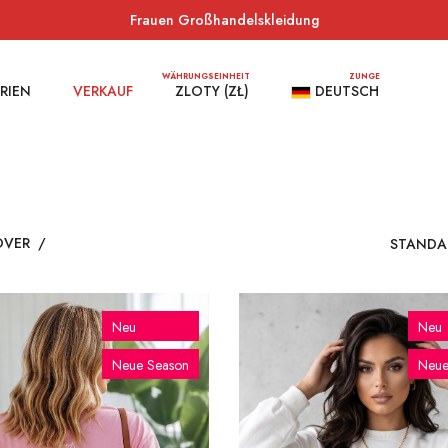
Frauen Großhandelskleidung
WÄHRUNGSEINHEIT
ZUNGE
RIEN
VERKAUF
ZLOTY (ZŁ)
DEUTSCH
OVER
/
Neu
Neu
Neue Season
Neue