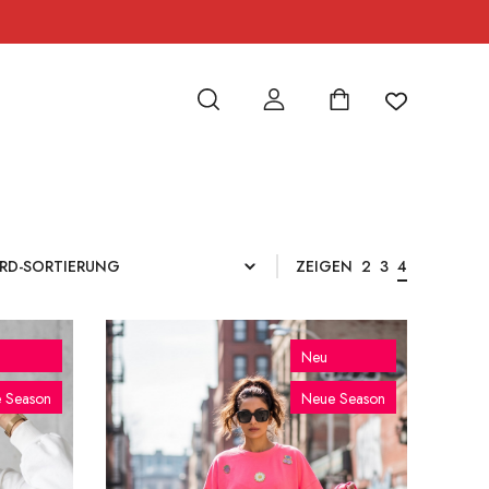
ZEIGEN
2
3
4
Neu
 Season
Neue Season