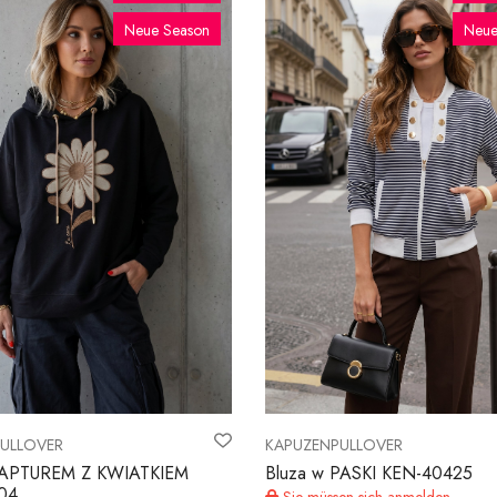
Neue Season
Neue
ULLOVER
KAPUZENPULLOVER
 KAPTUREM Z KWIATKIEM
Bluza w PASKI KEN-40425
04
Sie müssen sich anmelden