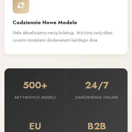
Codziennie Nowe Modele
Stale aktualizujemy naszą kolekcję. Wyróżnij swój sklep
nowymi modelami dodawanymi każdego dnia.
500+
24/7
AKTYWNYCH MODELI
ZAMÓWIENIA ONLINE
EU
B2B