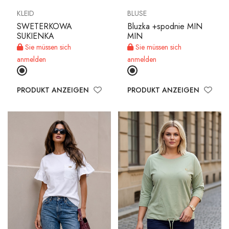
KLEID
BLUSE
SWETERKOWA
Bluzka +spodnie MIN
SUKIENKA
MIN
MEIN KONTO
Sie müssen sich
Sie müssen sich
anmelden
anmelden
Zunge
Währungseinheit
PRODUKT ANZEIGEN
PRODUKT ANZEIGEN