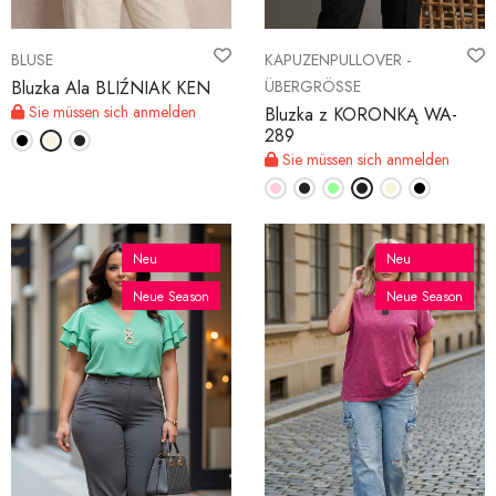
BLUSE
KAPUZENPULLOVER -
Bluzka Ala BLIŹNIAK KEN
ÜBERGRÖSSE
Sie müssen sich anmelden
Bluzka z KORONKĄ WA-
289
Sie müssen sich anmelden
Neu
Neu
Neue Season
Neue Season