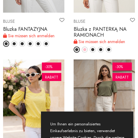
BLUSE
BLUSE
Bluzka FANTAZYJNA
Bluzka z PANTERKĄ NA
RAMIONACH
Sie müssen sich anmelden
Sie müssen sich anmelden
-30%
-30%
RABATT
RABATT
Um Ihnen ein personalisiertes
Einkaufserlebnis zu bieten, verwendet
unsere Website Cookies. Durch die weitere