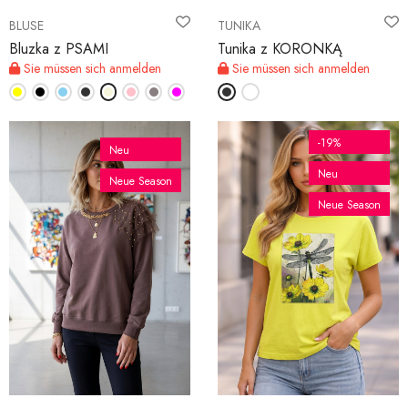
BLUSE
TUNIKA
Bluzka z PSAMI
Tunika z KORONKĄ
Sie müssen sich anmelden
Sie müssen sich anmelden
-19%
Neu
Neu
Neue Season
Neue Season