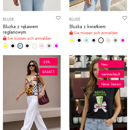
BLUSE
BLUSE
Bluzka z rękawem
Bluzka z kwiatkiem
reglanowym
Sie müssen sich anmelden
Sie müssen sich anmelden
-26%
Neu
RABATT
meistverkauft
Neue Season