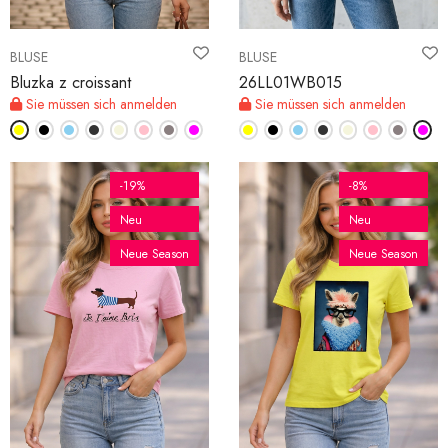
BLUSE
BLUSE
Bluzka z croissant
26LL01WB015
Sie müssen sich anmelden
Sie müssen sich anmelden
-19%
-8%
Neu
Neu
Neue Season
Neue Season