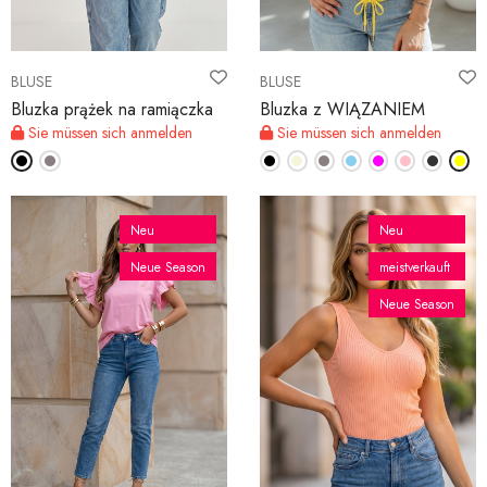
BLUSE
BLUSE
Bluzka prążek na ramiączka
Bluzka z WIĄZANIEM
Sie müssen sich anmelden
Sie müssen sich anmelden
Neu
Neu
Neue Season
meistverkauft
Neue Season