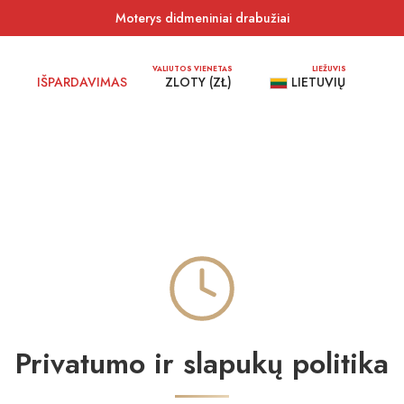
Moterys didmeniniai drabužiai
VALIUTOS VIENETAS
LIEŽUVIS
IŠPARDAVIMAS
ZLOTY (ZŁ)
LIETUVIŲ
Privatumo ir slapukų politika