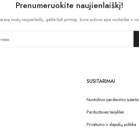
Prenumeruokite naujienlaiškį!
ravę mūsų naujienlaiškį, galite būti pirmieji, kurie sužinos apie nuolaidas ir na
SUSITARIMAI
Nuotolinio pardavimo sutartis
Parduotuvės taisyklės
Privatumo ir slapukų politika