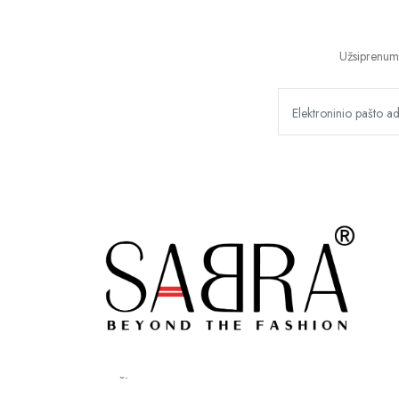
Užsiprenume
paštas