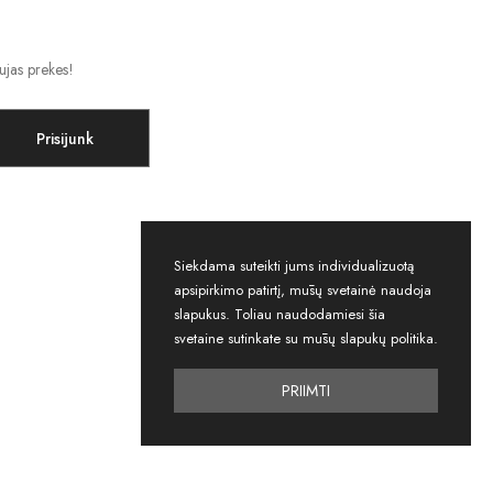
ujas prekes!
Prisijunk
Siekdama suteikti jums individualizuotą
apsipirkimo patirtį, mūsų svetainė naudoja
slapukus. Toliau naudodamiesi šia
svetaine sutinkate su mūsų slapukų politika.
PRIIMTI