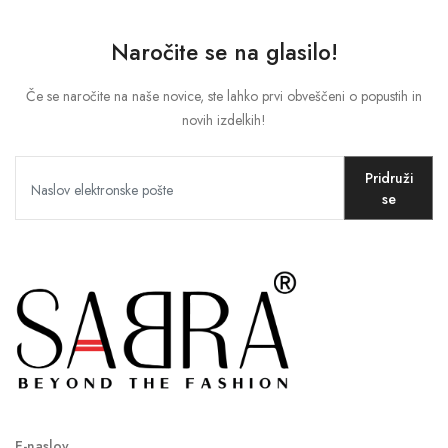
Naročite se na glasilo!
MOJ RAČUN
Če se naročite na naše novice, ste lahko prvi obveščeni o popustih in
novih izdelkih!
Jezik
Denarna enota
Pridruži
se
E-naslov