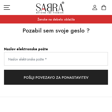
Ženske na debelo oblačila
Pozabil sem svoje geslo ?
NOVICE
Naslov elektronske pošte
KATEGORIJE
PRODAJA
KONTAKTIRAJ NAS
DENARNA ENOTA
POŠLJI POVEZAVO ZA PONASTAVITEV
ZLOTY (ZŁ)
JEZIK
SLOVAK