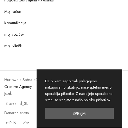
Pogosto zastavljena vprašanja
Moj račun
Komunikacija
moj voziček
moji všečki
Hurtownia Sabra eCommerce © 2026. Vse pravice pridržane by
Tayfa
Da bi vam zagotovili prilagojeno
Creative Agency
nakupovalno izkušnjo, naše spletno mesto
Jezik
uporablja piškotke. Z nadaljnjo uporabo te
strani se strinjate z našo politiko piškotkov.
Denarna enota
SPREJMI