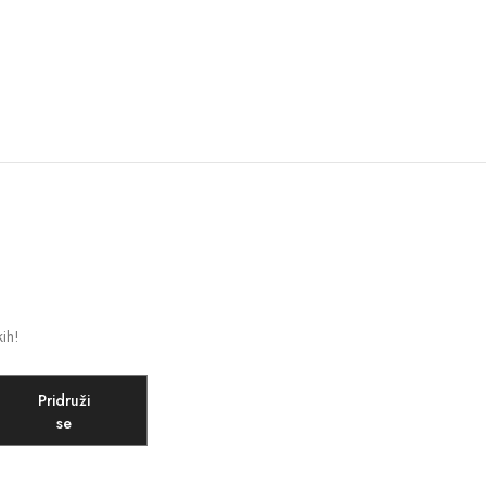
kih!
Pridruži
se