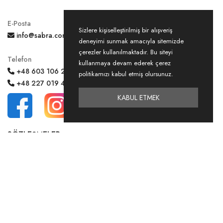
E-Posta
Sizlere kişiselleştirilmiş bir alışveriş
info@sabra.com.pl
deneyimi sunmak amacıyla sitemizde
çerezler kullanılmaktadır. Bu siteyi
Telefon
kullanmaya devam ederek çerez
+48 603 106 266
politikamızı kabul etmiş olursunuz.
+48 227 019 409
KABUL ETMEK
SÖZLEŞMELER
Mesafeli Satış Sözleşmesi
Mağaza Kuralları
Gizlilik ve Çerez Politikası