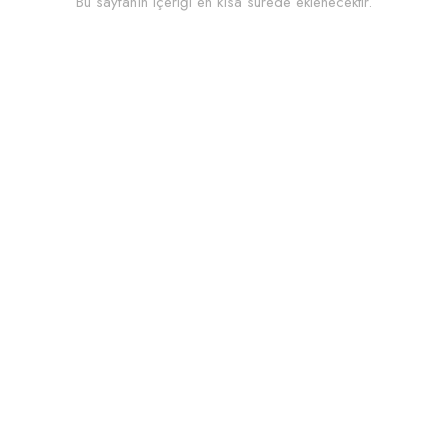
Bu sayfanın içeriği en kısa sürede eklenecektir.
HESABIM
Dil
Para Birimi